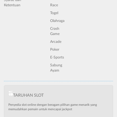
Ketentuan
Race
Togel
Olahraga
Crash
Game
Arcade
Poker
E-Sports
Sabung
Ayam
TARUHAN SLOT
Penyedia slot online dengan beragam pilihan game menarik yang
memudahkan pemain untuk mencapai jackpot