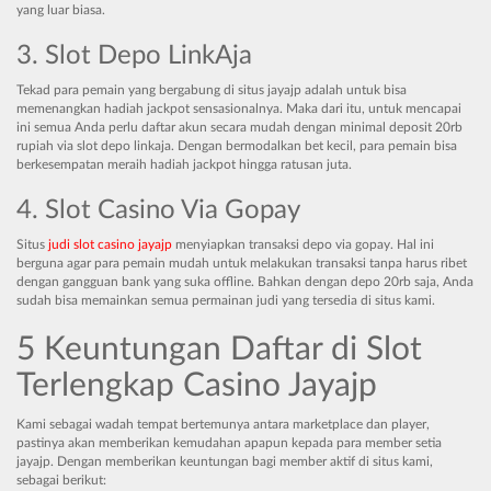
yang luar biasa.
3. Slot Depo LinkAja
Tekad para pemain yang bergabung di situs jayajp adalah untuk bisa
memenangkan hadiah jackpot sensasionalnya. Maka dari itu, untuk mencapai
ini semua Anda perlu daftar akun secara mudah dengan minimal deposit 20rb
rupiah via slot depo linkaja. Dengan bermodalkan bet kecil, para pemain bisa
berkesempatan meraih hadiah jackpot hingga ratusan juta.
4. Slot Casino Via Gopay
Situs
judi slot casino jayajp
menyiapkan transaksi depo via gopay. Hal ini
berguna agar para pemain mudah untuk melakukan transaksi tanpa harus ribet
dengan gangguan bank yang suka offline. Bahkan dengan depo 20rb saja, Anda
sudah bisa memainkan semua permainan judi yang tersedia di situs kami.
5 Keuntungan Daftar di Slot
Terlengkap Casino Jayajp
Kami sebagai wadah tempat bertemunya antara marketplace dan player,
pastinya akan memberikan kemudahan apapun kepada para member setia
jayajp. Dengan memberikan keuntungan bagi member aktif di situs kami,
sebagai berikut: