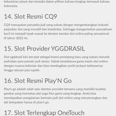
kebutuhan player dan tersedia dalam pilihan bahasa lengkap termasuk bahasa
Indonesia.
14. Slot Resmi CQ9
CQ9 merupakan penyedia judi yang sukses dengan mengembangkan industri
perjudian slot yang inovatif dan kreativitas. Sehingga mengantarkan perusahaan
kecil ini menjadi layak masuk ke deretan bandar slot online paling sensasional
di tahun 2022 ini.
15. Slot Provider YGGDRASIL
Slot ygddrasil kini tercatat sebagai brand pendatang baru yang sukses menarik
perhatian para pemain judi senior. Sebab tersedianya game mesin slot online
dengan nuansa kekinian dan bisa membagikan profit jackpot terbesarnya
hingga ratusan juta rupiah.
16. Slot Resmi Play'N Go
Play'n go adalah salah satu deretan provider ternama yang memiliki kualitas
gambar yang memukau dan juga fitur game yang lengkap. Anda bisa
mendapatkan pengalaman bermain judi slot online yang menyenangkan dan
tak terlupakan hanya di play'n go.
17. Slot Terlengkap OneTouch