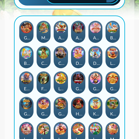
Gladiators
Mermaid's Treasure
Adventures Of Caramelo
Amazing Circus
Aphrodite - Goddess of Love
Bierfest Delight
Bikini Babes
Chasing Leprechaun Coins
Countdown to Fortune
Dragon Wonder
Ducky Spin
Legendary El Toro
Empress of the Black Seas
Forbidden Island
Longevity dragon(Fulong)
Gangster's Paradise
Gates Of Kunlun
God of Fortune
Gold Seekers
Golden Gallop
Golden Hatch
Heavenly Sage
Kawaii Neko
Kung Fu Warrior