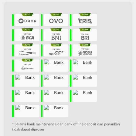
* Selama bank maintenance dan bank offline deposit dan penarikan
tidak dapat diproses