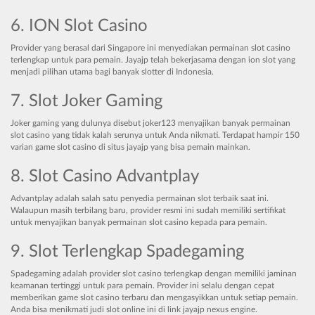
6. ION Slot Casino
Provider yang berasal dari Singapore ini menyediakan permainan slot casino
terlengkap untuk para pemain. Jayajp telah bekerjasama dengan ion slot yang
menjadi pilihan utama bagi banyak slotter di Indonesia.
7. Slot Joker Gaming
Joker gaming yang dulunya disebut joker123 menyajikan banyak permainan
slot casino yang tidak kalah serunya untuk Anda nikmati. Terdapat hampir 150
varian game slot casino di situs jayajp yang bisa pemain mainkan.
8. Slot Casino Advantplay
Advantplay adalah salah satu penyedia permainan slot terbaik saat ini.
Walaupun masih terbilang baru, provider resmi ini sudah memiliki sertifikat
untuk menyajikan banyak permainan slot casino kepada para pemain.
9. Slot Terlengkap Spadegaming
Spadegaming adalah provider slot casino terlengkap dengan memiliki jaminan
keamanan tertinggi untuk para pemain. Provider ini selalu dengan cepat
memberikan game slot casino terbaru dan mengasyikkan untuk setiap pemain.
Anda bisa menikmati judi slot online ini di link jayajp nexus engine.