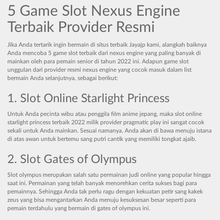
5 Game Slot Nexus Engine
Terbaik Provider Resmi
Jika Anda tertarik ingin bermain di situs terbaik Jayajp kami, alangkah baiknya
Anda mencoba 5 game slot terbaik dari nexus engine yang paling banyak di
mainkan oleh para pemain senior di tahun 2022 ini. Adapun game slot
unggulan dari provider resmi nexus engine yang cocok masuk dalam list
bermain Anda selanjutnya, sebagai berikut:
1. Slot Online Starlight Princess
Untuk Anda pecinta wibu atau penggila film anime jepang, maka slot online
starlight princess terbaik 2022 milik provider pragmatic play ini sangat cocok
sekali untuk Anda mainkan. Sesuai namanya, Anda akan di bawa menuju istana
di atas awan untuk bertemu sang putri cantik yang memiliki tongkat ajaib.
2. Slot Gates of Olympus
Slot olympus merupakan salah satu permainan judi online yang popular hingga
saat ini. Permainan yang telah banyak menorehkan cerita sukses bagi para
pemainnya. Sehingga Anda tak perlu ragu dengan kekuatan petir sang kakek
zeus yang bisa mengantarkan Anda menuju kesuksesan besar seperti para
pemain terdahulu yang bermain di gates of olympus ini.