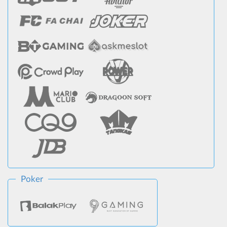
Poker