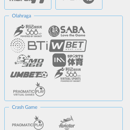
Olahraga
Crash Game