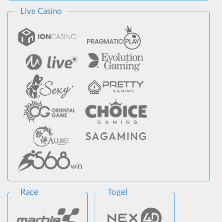
Live Casino
Race
Togel