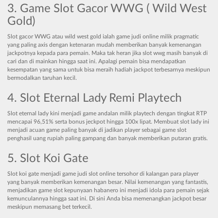
3. Game Slot Gacor WWG ( Wild West
Gold)
Slot gacor WWG atau wild west gold ialah game judi online milik pragmatic
yang paling axis dengan ketenaran mudah memberikan banyak kemenangan
jackpotnya kepada para pemain. Maka tak heran jika slot wwg masih banyak di
cari dan di mainkan hingga saat ini. Apalagi pemain bisa mendapatkan
kesempatan yang sama untuk bisa meraih hadiah jackpot terbesarnya meskipun
bermodalkan taruhan kecil.
4. Slot Eternal Lady Remi Playtech
Slot eternal lady kini menjadi game andalan milik playtech dengan tingkat RTP
mencapai 96,51% serta bonus jeckpot hingga 100x lipat. Membuat slot lady ini
menjadi acuan game paling banyak di jadikan player sebagai game slot
penghasil uang rupiah paling gampang dan banyak memberikan putaran gratis.
5. Slot Koi Gate
Slot koi gate menjadi game judi slot online tersohor di kalangan para player
yang banyak memberikan kemenangan besar. Nilai kemenangan yang fantastis,
menjadikan game slot kepunyaan habanero ini menjadi idola para pemain sejak
kemunculannya hingga saat ini. Di sini Anda bisa memenangkan jackpot besar
meskipun memasang bet terkecil.