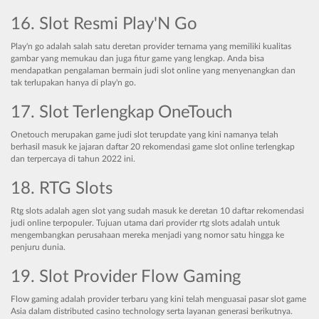
16. Slot Resmi Play'N Go
Play'n go adalah salah satu deretan provider ternama yang memiliki kualitas
gambar yang memukau dan juga fitur game yang lengkap. Anda bisa
mendapatkan pengalaman bermain judi slot online yang menyenangkan dan
tak terlupakan hanya di play'n go.
17. Slot Terlengkap OneTouch
Onetouch merupakan game judi slot terupdate yang kini namanya telah
berhasil masuk ke jajaran daftar 20 rekomendasi game slot online terlengkap
dan terpercaya di tahun 2022 ini.
18. RTG Slots
Rtg slots adalah agen slot yang sudah masuk ke deretan 10 daftar rekomendasi
judi online terpopuler. Tujuan utama dari provider rtg slots adalah untuk
mengembangkan perusahaan mereka menjadi yang nomor satu hingga ke
penjuru dunia.
19. Slot Provider Flow Gaming
Flow gaming adalah provider terbaru yang kini telah menguasai pasar slot game
Asia dalam distributed casino technology serta layanan generasi berikutnya.