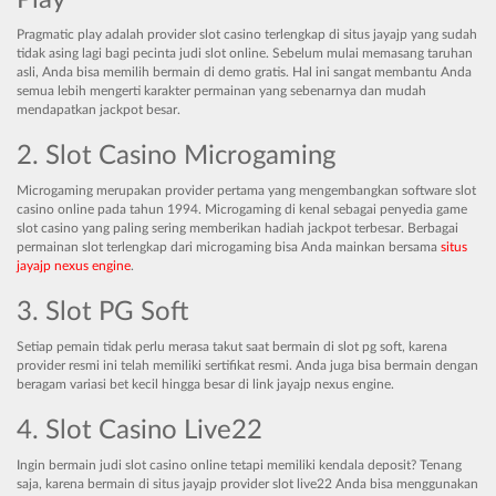
Play
Pragmatic play adalah provider slot casino terlengkap di situs jayajp yang sudah
tidak asing lagi bagi pecinta judi slot online. Sebelum mulai memasang taruhan
asli, Anda bisa memilih bermain di demo gratis. Hal ini sangat membantu Anda
semua lebih mengerti karakter permainan yang sebenarnya dan mudah
mendapatkan jackpot besar.
2. Slot Casino Microgaming
Microgaming merupakan provider pertama yang mengembangkan software slot
casino online pada tahun 1994. Microgaming di kenal sebagai penyedia game
slot casino yang paling sering memberikan hadiah jackpot terbesar. Berbagai
permainan slot terlengkap dari microgaming bisa Anda mainkan bersama
situs
jayajp nexus engine
.
3. Slot PG Soft
Setiap pemain tidak perlu merasa takut saat bermain di slot pg soft, karena
provider resmi ini telah memiliki sertifikat resmi. Anda juga bisa bermain dengan
beragam variasi bet kecil hingga besar di link jayajp nexus engine.
4. Slot Casino Live22
Ingin bermain judi slot casino online tetapi memiliki kendala deposit? Tenang
saja, karena bermain di situs jayajp provider slot live22 Anda bisa menggunakan