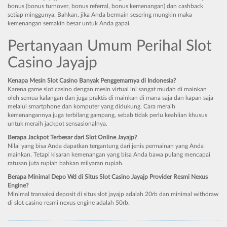
bonus (bonus turnover, bonus referral, bonus kemenangan) dan cashback
setiap minggunya. Bahkan, jika Anda bermain sesering mungkin maka
kemenangan semakin besar untuk Anda gapai.
Pertanyaan Umum Perihal Slot
Casino Jayajp
Kenapa Mesin Slot Casino Banyak Penggemarnya di Indonesia?
Karena game slot casino dengan mesin virtual ini sangat mudah di mainkan
oleh semua kalangan dan juga praktis di mainkan di mana saja dan kapan saja
melalui smartphone dan komputer yang didukung. Cara meraih
kemenangannya juga terbilang gampang, sebab tidak perlu keahlian khusus
untuk meraih jackpot sensasionalnya.
Berapa Jackpot Terbesar dari Slot Online Jayajp?
Nilai yang bisa Anda dapatkan tergantung dari jenis permainan yang Anda
mainkan. Tetapi kisaran kemenangan yang bisa Anda bawa pulang mencapai
ratusan juta rupiah bahkan milyaran rupiah.
Berapa Minimal Depo Wd di Situs Slot Casino Jayajp Provider Resmi Nexus
Engine?
Minimal transaksi deposit di situs slot jayajp adalah 20rb dan minimal withdraw
di slot casino resmi nexus engine adalah 50rb.