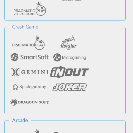
Crash Game
Arcade