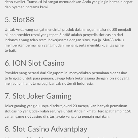
depo ewallet. Transaksi ini sangat memudahkan Anda yang ingin bermain cepat
dan nyaman bersama kami.
5. Slot88
Untuk Anda yang sangat mencintai produk dalam negeri, maka slot88 menjadi
pilihan provider resmi yang tepat. Slot88 adalah penyedia slot casino dari
Indonesia yang telah resmi bekerjasama dengan situs jaya jp. Slot88 selalu
memberikan permainan yang mudah menang serta memiliki kualitas game
terbaik.
6. ION Slot Casino
Provider yang berasal dari Singapore ini menyediakan permainan slot casino
terlengkap untuk para pemain. Jayajp telah bekerjasama dengan ion slot yang
menjadi pilihan utama bagi banyak slotter di Indonesia.
7. Slot Joker Gaming
Joker gaming yang dulunya disebut joker123 menyajikan banyak permainan
slot casino yang tidak kalah serunya untuk Anda nikmati. Terdapat hampir 150
varian game slot casino di situs jayajp yang bisa pemain mainkan.
8. Slot Casino Advantplay