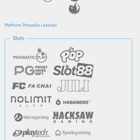
Platform Penyedia Layanan
Slots