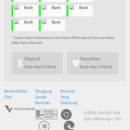
* Selama bank maintenance dan bank offline deposit dan penarikan
tidak dapat diproses
Deposit
Penarikan
Rata-rata 3 Menit
Rata-rata 5 Menit
Bersertifikasi
Tanggung
Browser
Dari
Jawab
Yang
Bermain
Didukung
©2026 JAYAJP. Hak
cipta dilindungi | 18+