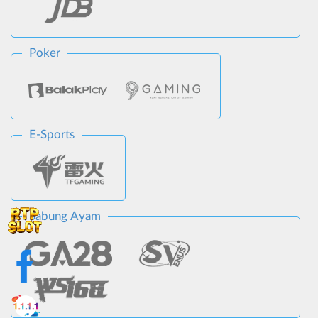
Poker
E-Sports
Sabung Ayam