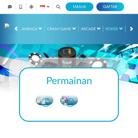
MASUK
DAFTAR
OGEL
OLAHRAGA
CRASH GAME
ARCADE
POKER
E-SP
Permainan
i
i