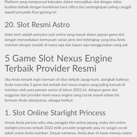
Platform yang mempunyai kekuatan dalam menyajikan slot dengan video
kualitas terbaik dengan kombinasi back office dan perlengkapan paling canggih
seperti penyedia flow gaming ini.
20. Slot Resmi Astro
Astro tech adalah penyalur judi online yang masuk dalam jajaran game slot
dengan menyediakan bermacam varian jenis slot terlengkap yang bisa Anda
mainkan dengan mudah di mana saja dan kapan saja menggunakan uang asli.
5 Game Slot Nexus Engine
Terbaik Provider Resmi
Jika Anda tertarik ingin bermain di situs terbaik Jayajp kami, alangkah baiknya
Anda mencoba 5 game slot terbaik dari nexus engine yang paling banyak di
mainkan oleh para pemain senior di tahun 2022 ini. Adapun game slot
unggulan dari provider resmi nexus engine yang cocok masuk dalam list
bermain Anda selanjutnya, sebagai berikut:
1. Slot Online Starlight Princess
Untuk Anda pecinta wibu atau penggila film anime jepang, maka slot online
starlight princess terbaik 2022 milik provider pragmatic play ini sangat cocok
sekali untuk Anda mainkan. Sesuai namanya, Anda akan di bawa menuju istana