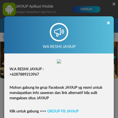
×
JAYAJP Aplikasi Mobile
UNDUH
Jangan tampilkan lagi hari ini
×
Masuk
Daftar
 14.59.59 sampai 30-Sep-2026 14.59.59. Selama waktu ini, PP Virtual Sports permai
WA RESMI JAYAJP
W.A RESMI JAYAJP :
+62
87889213967
Mohon gabung ke grup Facebook JAYAJP yg resmi untuk
mendapatkan info saweran dan link alternatif bila sulit
mengakses situs JAYAJP
JACKPOT
PLAY
Klik untuk gabung >>>
GROUP FB JAYAJP