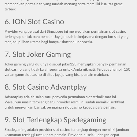
memberikan permainan yang mudah menang serta memiliki kualitas game
terbaik.
6. ION Slot Casino
Provider yang berasal dari Singapore ini menyediakan permainan slot casino
terlengkap untuk para pemain. Jayajp telah bekerjasama dengan ion slot yang
menjadi pilihan utama bagi banyak slotter di Indonesia.
7. Slot Joker Gaming
Joker gaming yang dulunya disebut joker123 menyajikan banyak permainan
slot casino yang tidak kalah serunya untuk Anda nikmati. Terdapat hampir 150
varian game slot casino di situs jayajp yang bisa pemain mainkan.
8. Slot Casino Advantplay
Advantplay adalah salah satu penyedia permainan slot terbaik saat ini.
Walaupun masih terbilang baru, provider resmi ini sudah memiliki sertifikat
untuk menyajikan banyak permainan slot casino kepada para pemain.
9. Slot Terlengkap Spadegaming
Spadegaming adalah provider slot casino terlengkap dengan memiliki jaminan
keamanan tertinggi untuk para pemain. Provider ini selalu dengan cepat