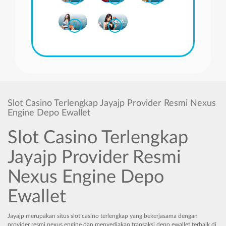
i
i
Slot Casino Terlengkap Jayajp Provider Resmi Nexus
Engine Depo Ewallet
Slot Casino Terlengkap
Jayajp Provider Resmi
Nexus Engine Depo
Ewallet
Jayajp merupakan situs slot casino terlengkap yang bekerjasama dengan
provider resmi nexus engine dan menyediakan transaksi depo ewallet terbaik di