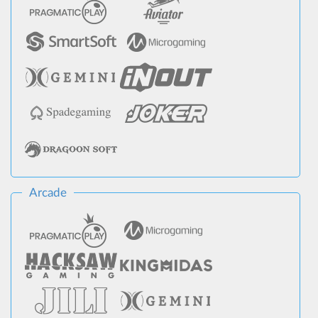
Arcade