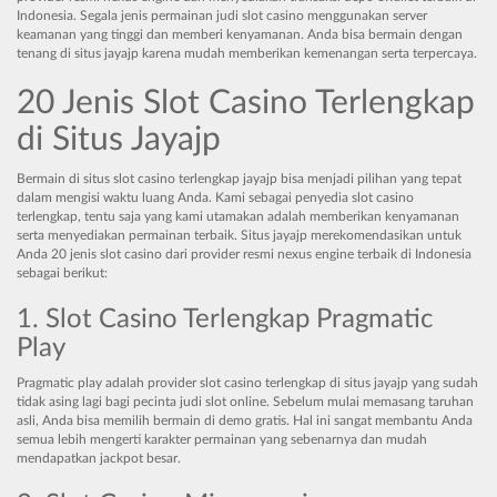
Indonesia. Segala jenis permainan judi slot casino menggunakan server
keamanan yang tinggi dan memberi kenyamanan. Anda bisa bermain dengan
tenang di situs jayajp karena mudah memberikan kemenangan serta terpercaya.
20 Jenis Slot Casino Terlengkap
di Situs Jayajp
Bermain di situs slot casino terlengkap jayajp bisa menjadi pilihan yang tepat
dalam mengisi waktu luang Anda. Kami sebagai penyedia slot casino
terlengkap, tentu saja yang kami utamakan adalah memberikan kenyamanan
serta menyediakan permainan terbaik. Situs jayajp merekomendasikan untuk
Anda 20 jenis slot casino dari provider resmi nexus engine terbaik di Indonesia
sebagai berikut:
1. Slot Casino Terlengkap Pragmatic
Play
Pragmatic play adalah provider slot casino terlengkap di situs jayajp yang sudah
tidak asing lagi bagi pecinta judi slot online. Sebelum mulai memasang taruhan
asli, Anda bisa memilih bermain di demo gratis. Hal ini sangat membantu Anda
semua lebih mengerti karakter permainan yang sebenarnya dan mudah
mendapatkan jackpot besar.