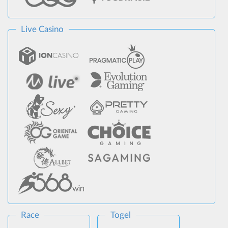
Live Casino
Race
Togel