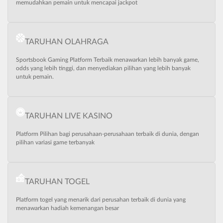
memudahkan pemain untuk mencapai jackpot
TARUHAN OLAHRAGA
Sportsbook Gaming Platform Terbaik menawarkan lebih banyak game,
odds yang lebih tinggi, dan menyediakan pilihan yang lebih banyak
untuk pemain.
TARUHAN LIVE KASINO
Platform Pilihan bagi perusahaan-perusahaan terbaik di dunia, dengan
pilihan variasi game terbanyak
TARUHAN TOGEL
Platform togel yang menarik dari perusahan terbaik di dunia yang
menawarkan hadiah kemenangan besar