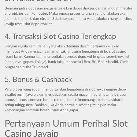
Bermain judi slot casino nexus engine kini dapat diakses dengan mudah melalui
android, ios dan komputer. Maka semua proses taruhan yang dilakukan akan
jauh lebih praktis dan efisien. Sebab semua ini bisa Anda lakukan hanya di situs
jayajp resmi slot depo ewallet.
4. Transaksi Slot Casino Terlengkap
Dengan segala kemudahan yang akan diterima dalam bertransaksi, akan
membuat Anda merasa nyaman untuk langsung bergabung di bo slot casino
resmi kami. Karena kami menyediakan proses depo wd lengkap seperti ewallet
(dana, ovo, gopay, linkaja), bank lokal Indonesia ( Bca, Bri, Bni, Mandiri, Cimb
Niaga) dan pulsa Telkomsel.
5. Bonus & Cashback
Para player yang sudah mendaftar dan bergabung di slot nexus engine depo
ewallet resmi jayajp akan mendapatkan segala macam hadiah utama berupa
bonus (bonus turnover, bonus referral, bonus kemenangan) dan cashback
setiap minggunya. Bahkan, jika Anda bermain sesering mungkin maka
kemenangan semakin besar untuk Anda gapai.
Pertanyaan Umum Perihal Slot
Casino Jayajp