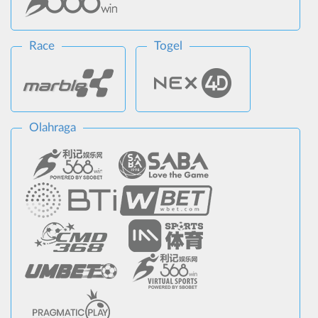
Race
Togel
Olahraga