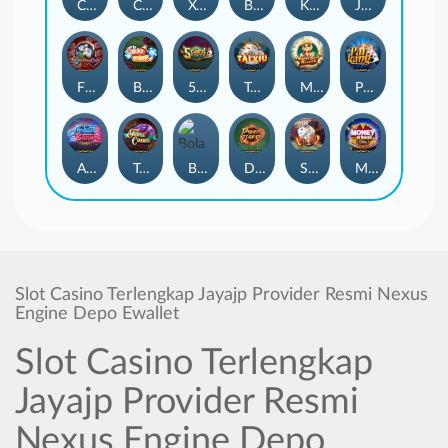
Cards Hi Lo
Coin Pusher
Xoc Dia Lightning
Baccarat: Swipe
KM Virtual Horse Racing
Jogo De Bozo
Fish Prawn Crab 2
Bai Cao
5 Card Poker
Tai Xiu
Monkey King Roulette
Pai Kang
Andar Bahar
Triple Chance
Bola Golek
Dragon Tiger 2
Sic Bo
Money Wheel Deluxe
Slot Casino Terlengkap Jayajp Provider Resmi Nexus
Engine Depo Ewallet
Slot Casino Terlengkap
Jayajp Provider Resmi
Nexus Engine Depo