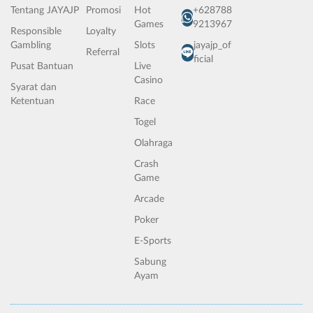
Tentang JAYAJP
Promosi
Hot
+628788
Games
9213967
Responsible
Loyalty
Gambling
Slots
jayajp_of
Referral
ficial
Pusat Bantuan
Live
Casino
Syarat dan
Ketentuan
Race
Togel
Olahraga
Crash
Game
Arcade
Poker
E-Sports
Sabung
Ayam