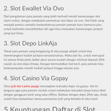
2. Slot Ewallet Via Ovo
Dari pengalaman para pemain yang telah berhasil meraih kemenangan slot
resmi online, dengan melakukan permainan slot depo via ovo. Hal inilah yang
menjadi pemicu semakin bertambahnya pemain-pemain baru bermunculan,
untuk berlomba mendaftarkan diri agar bisa merasakan kemenangan jackpot
yang luar biasa.
3. Slot Depo LinkAja
Tekad para pemain yang bergabung di situs jayajp adalah untuk bisa
memenangkan hadiah jackpot sensasionalnya. Maka dari itu, untuk mencapai
ini semua Anda perlu daftar akun secara mudah dengan minimal deposit 20rb
rupiah via slot depo linkaja. Dengan bermodalkan bet kecil, para pemain bisa
berkesempatan meraih hadiah jackpot hingga ratusan juta.
4. Slot Casino Via Gopay
Situs
judi slot casino jayajp
menyiapkan transaksi depo via gopay. Hal ini
berguna agar para pemain mudah untuk melakukan transaksi tanpa harus ribet
dengan gangguan bank yang suka offline. Bahkan dengan depo 20rb saja, Anda
sudah bisa memainkan semua permainan judi yang tersedia di situs kami.
5 Keuntungan Daftar di Slot