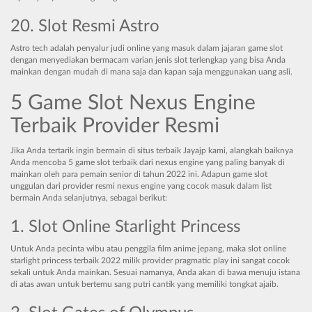
20. Slot Resmi Astro
Astro tech adalah penyalur judi online yang masuk dalam jajaran game slot
dengan menyediakan bermacam varian jenis slot terlengkap yang bisa Anda
mainkan dengan mudah di mana saja dan kapan saja menggunakan uang asli.
5 Game Slot Nexus Engine
Terbaik Provider Resmi
Jika Anda tertarik ingin bermain di situs terbaik Jayajp kami, alangkah baiknya
Anda mencoba 5 game slot terbaik dari nexus engine yang paling banyak di
mainkan oleh para pemain senior di tahun 2022 ini. Adapun game slot
unggulan dari provider resmi nexus engine yang cocok masuk dalam list
bermain Anda selanjutnya, sebagai berikut:
1. Slot Online Starlight Princess
Untuk Anda pecinta wibu atau penggila film anime jepang, maka slot online
starlight princess terbaik 2022 milik provider pragmatic play ini sangat cocok
sekali untuk Anda mainkan. Sesuai namanya, Anda akan di bawa menuju istana
di atas awan untuk bertemu sang putri cantik yang memiliki tongkat ajaib.