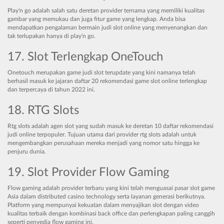
Play'n go adalah salah satu deretan provider ternama yang memiliki kualitas
gambar yang memukau dan juga fitur game yang lengkap. Anda bisa
mendapatkan pengalaman bermain judi slot online yang menyenangkan dan
tak terlupakan hanya di play'n go.
17. Slot Terlengkap OneTouch
Onetouch merupakan game judi slot terupdate yang kini namanya telah
berhasil masuk ke jajaran daftar 20 rekomendasi game slot online terlengkap
dan terpercaya di tahun 2022 ini.
18. RTG Slots
Rtg slots adalah agen slot yang sudah masuk ke deretan 10 daftar rekomendasi
judi online terpopuler. Tujuan utama dari provider rtg slots adalah untuk
mengembangkan perusahaan mereka menjadi yang nomor satu hingga ke
penjuru dunia.
19. Slot Provider Flow Gaming
Flow gaming adalah provider terbaru yang kini telah menguasai pasar slot game
Asia dalam distributed casino technology serta layanan generasi berikutnya.
Platform yang mempunyai kekuatan dalam menyajikan slot dengan video
kualitas terbaik dengan kombinasi back office dan perlengkapan paling canggih
seperti penyedia flow gaming ini.