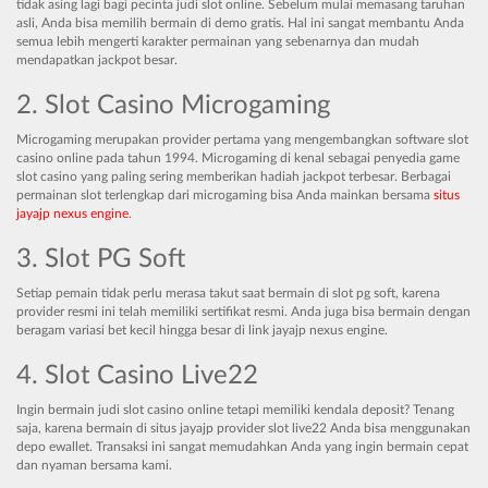
tidak asing lagi bagi pecinta judi slot online. Sebelum mulai memasang taruhan
asli, Anda bisa memilih bermain di demo gratis. Hal ini sangat membantu Anda
semua lebih mengerti karakter permainan yang sebenarnya dan mudah
mendapatkan jackpot besar.
2. Slot Casino Microgaming
Microgaming merupakan provider pertama yang mengembangkan software slot
casino online pada tahun 1994. Microgaming di kenal sebagai penyedia game
slot casino yang paling sering memberikan hadiah jackpot terbesar. Berbagai
permainan slot terlengkap dari microgaming bisa Anda mainkan bersama
situs
jayajp nexus engine
.
3. Slot PG Soft
Setiap pemain tidak perlu merasa takut saat bermain di slot pg soft, karena
provider resmi ini telah memiliki sertifikat resmi. Anda juga bisa bermain dengan
beragam variasi bet kecil hingga besar di link jayajp nexus engine.
4. Slot Casino Live22
Ingin bermain judi slot casino online tetapi memiliki kendala deposit? Tenang
saja, karena bermain di situs jayajp provider slot live22 Anda bisa menggunakan
depo ewallet. Transaksi ini sangat memudahkan Anda yang ingin bermain cepat
dan nyaman bersama kami.