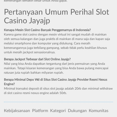
kemenangan semakin besar untuk Anda gapai.
Pertanyaan Umum Perihal Slot
Casino Jayajp
Kenapa Mesin Slot Casino Banyak Penggemarnya di Indonesia?
Karena game slot casino dengan mesin virtual ini sangat mudah di mainkan
oleh semua kalangan dan juga praktis di mainkan di mana saja dan kapan saja
melalui smartphone dan komputer yang didukung. Cara meraih
kemenangannya juga terbilang gampang, sebab tidak perlu keahlian khusus
untuk meraih jackpot sensasionalnya.
Berapa Jackpot Terbesar dari Slot Online Jayajp?
Nilai yang bisa Anda dapatkan tergantung dari jenis permainan yang Anda
mainkan. Tetapi kisaran kemenangan yang bisa Anda bawa pulang mencapai
ratusan juta rupiah bahkan milyaran rupiah.
Berapa Minimal Depo Wd di Situs Slot Casino Jayajp Provider Resmi Nexus
Engine?
Minimal transaksi deposit di situs slot jayajp adalah 20rb dan minimal withdraw
di slot casino resmi nexus engine adalah 50rb.
Kebijaksanaan
Platform
Kategori
Dukungan
Komunitas