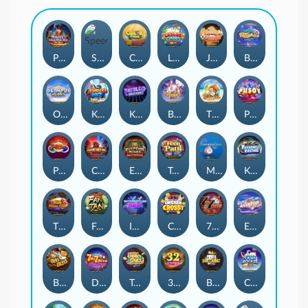
Pirate's Tresure
Speedy Andar Bahar
Colour Game
Ladder Game
Jhandi Munda
Bola Tangkas
Olympus Glory
KM Virtual Animal Race
KM Marble Knockout
Belangkai 2
Thai Hi Lo 2
Pusoy
Plinko
Cockfighting Arena
Egyptian Mines
Teen Patti Blitz
Max Keno
KM Virtual Treadmill Racing
Thai Fish Prawn Crab
Fan Tan Classic
Interstellar Run
Chicken Crossy
7 Up 7 Down Rush
Elite Aviator Club
Bai Buu
Dice Duet
Teen Patti
32 Cards
Baccarat
Cash Rocket